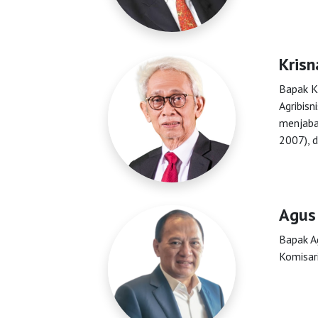
Berita
Info
Krisn
Bapak K
Tentang
Agribis
menjaba
Kami
2007), 
Agus
Bapak A
Komisar