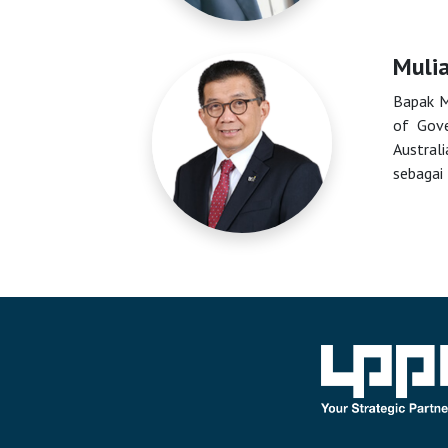
Muli
Bapak M
of Gove
Austral
sebagai