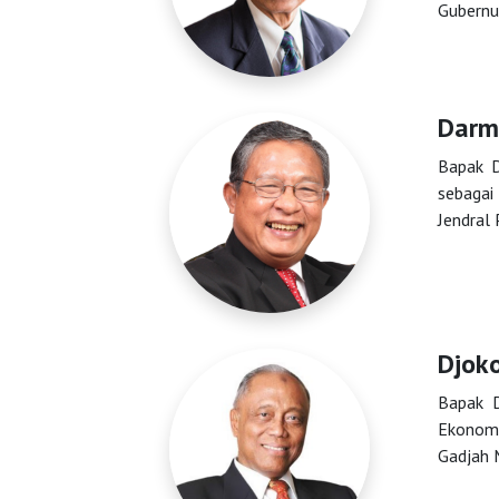
Gubernu
Darm
Solusi
Bapak D
sebagai
Terintegrasi
Jendral
Public
Training
Djok
Bapak D
Alumni
Ekonomi
Gadjah 